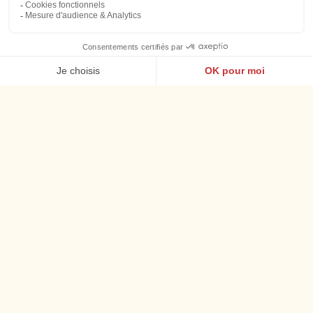
Le réveil en bord de mer
LE PETIT-DÉJEUNER
Chaque matin
de 7h30 à 10h30
, la mer vous souhaite bonjour.
Face aux vagues, notre buffet célèbre les saveurs bretonnes
: crêpes, produits frais et spécialités locales composent un
petit-déjeuner généreux et plein d’énergie, parfait pour
débuter la journée du bon pied.