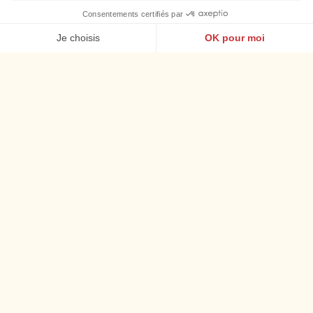
Le réveil en bord de mer
LE PETIT-DÉJEUNER
Chaque matin
de 7h30 à 10h30
, la mer vous souhaite bonjour.
Face aux vagues, notre buffet célèbre les saveurs bretonnes
: crêpes, produits frais et spécialités locales composent un
petit-déjeuner généreux et plein d’énergie, parfait pour
débuter la journée du bon pied.